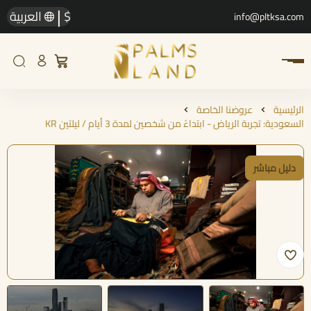
|
$
العربية
info@pltksa.com
الرئيسية
عروضنا الخاصة
السعودية: تجربة الرياض - ابتداءً من شخصين لمدة 3 أيام / ليلتين KR
دليل مباشر