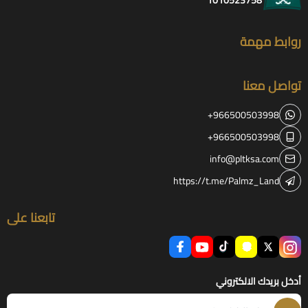
روابط مهمة
تواصل معنا
+966500503998
+966500503998
info@pltksa.com
https://t.me/Palmz_Land
تابعنا على
أدخل بريدك الالكتروني