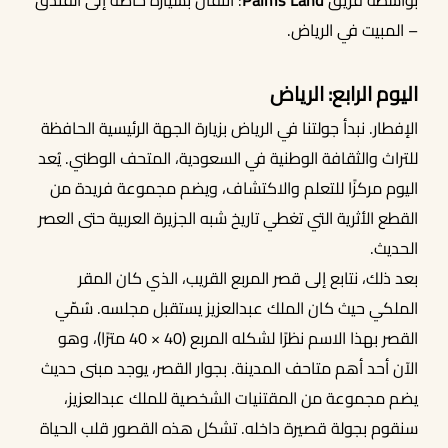
بواسطة فريق
Palms Land
: انتقال بسيارة خاصة إلى الفندق
– المبيت في الرياض.
اليوم الرابع: الرياض
الإفطار. نبدأ جولتنا في الرياض بزيارة الجهة الرئيسية الحافظة
للتراث والثقافة الوطنية في السعودية، المتحف الوطني. يُعد
اليوم مركزًا للتعلم والاكتشاف، ويضم مجموعة فريدة من
القطع الأثرية التي تغطي تاريخ شبه الجزيرة العربية حتى العصر
الحديث.
بعد ذلك، نتابع إلى قصر المربع القريب، الذي كان المقر
الملكي حيث كان الملك عبدالعزيز يستقبل مجلسه. سُمّي
القصر بهذا الاسم نظرًا لشكله المربع (40 × 40 مترًا)، وهو
الآن أحد أهم متاحف المدينة. بجوار القصر، يوجد مبنى حديث
يضم مجموعة من المقتنيات الشخصية للملك عبدالعزيز،
سنقوم بجولة قصيرة داخله. تشكل هذه القصور قلب الحياة