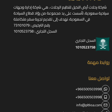
شركة رحلات أرض النخيل لتنظيم الرحلات ، هي شركة إدارة وجهات
سياحية سعودية، تأسست على يد مجموعة من روّاد قطاع السياحة
في السعودية، نهدف إلى تقديم تجربة سفر متكاملة
رقم الترخيص : 73101079
السجل التجاري : 1010523758
السجل التجاري
1010523758
روابط مهمة
تواصل معنا
+966500503998
+966500503998
info@pltksa.com