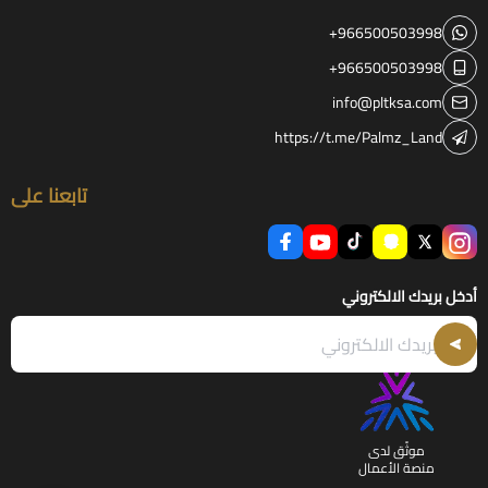
+966500503998
+966500503998
info@pltksa.com
https://t.me/Palmz_Land
تابعنا على
أدخل بريدك الالكتروني
موثّق لدى
منصة الأعمال