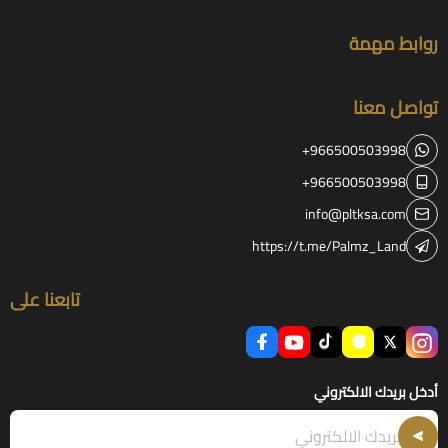
روابط مهمة
تواصل معنا
+966500503998
+966500503998
info@pltksa.com
https://t.me/Palmz_Land
تابعنا على
أدخل بريدك الالكتروني