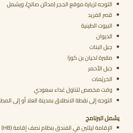
التوجه لزيارة موقع الحِجر (مدائن صالح)، ويشمل
قصر الفريد
البيوت الطينية
الديوان
جبل البنات
مقبرة لحيان بن كوزا
جبل الأحمر
الخريْمات
وقت مخصص لتناول غداء سعودي
التوجه إلى نقطة الانطلاق بمدينة العلا أو إلى المطا
يشمل البرنامج
الإقامة ليلتين في الفندق بنظام نصف إقامة (HB) في منتجع صحاري