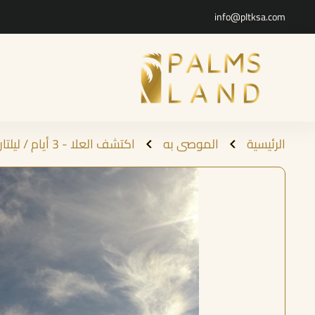
info@pltksa.com
الرئيسية
الموصى به
اكتشف العلا - 3 أيام / ليلتان