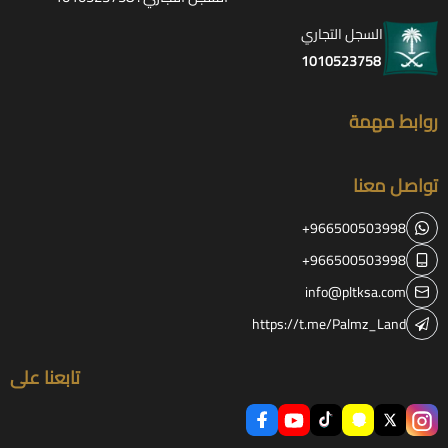
السجل التجاري
1010523758
روابط مهمة
تواصل معنا
+966500503998
+966500503998
info@pltksa.com
https://t.me/Palmz_Land
تابعنا على