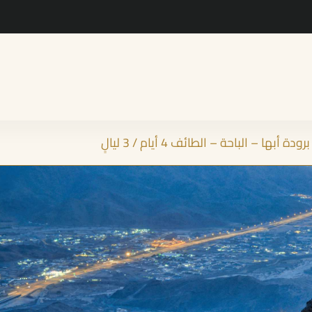
 أبها – الباحة – الطائف 4 أيام / 3 ليالٍ