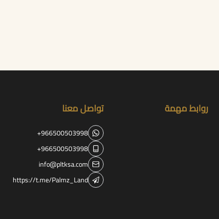
روابط مهمة
تواصل معنا
+966500503998
+966500503998
info@pltksa.com
https://t.me/Palmz_Land