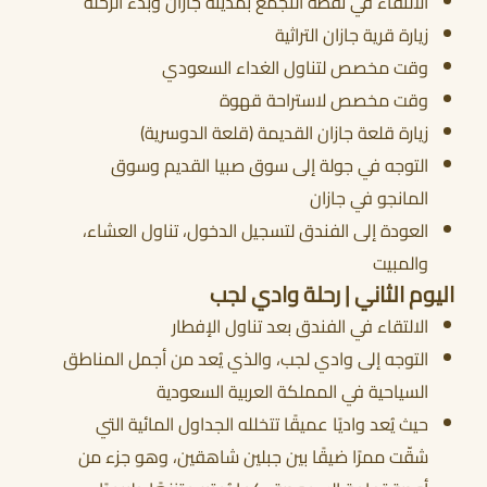
الالتقاء في نقطة التجمع بمدينة جازان وبدء الرحلة
زيارة قرية جازان التراثية
وقت مخصص لتناول الغداء السعودي
أحجز الان
وقت مخصص لاستراحة قهوة
زيارة قلعة جازان القديمة (قلعة الدوسرية)
التوجه في جولة إلى سوق صبيا القديم وسوق
المانجو في جازان
العودة إلى الفندق لتسجيل الدخول، تناول العشاء،
والمبيت
اليوم الثاني | رحلة وادي لجب
الالتقاء في الفندق بعد تناول الإفطار
التوجه إلى وادي لجب، والذي يُعد من أجمل المناطق
السياحية في المملكة العربية السعودية
حيث يُعد واديًا عميقًا تتخلله الجداول المائية التي
شقّت ممرًا ضيقًا بين جبلين شاهقين، وهو جزء من