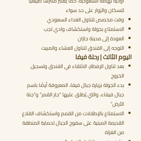
أودية تهامة السعودية، كما يُعتبر متنزهًا طبيعيًا
للسكان والزوار على حد سواء
وقت مخصص لتناول الغداء السعودي
الاستمتاع بجولة واستكشاف وادي لجب
العودة إلى مدينة جازان
التوجه إلى الفندق لتناول العشاء والمبيت
اليوم الثالث | رحلة فيفا
بعد تناول الإفطار، الالتقاء في الفندق وتسجيل
الخروج
بدء الجولة بزيارة جبال فيفا، المعروفة أيضًا باسم
جبال فيفاء، والتي يُطلق عليها “جار القمر” و“جنة
الأرض”
الاستمتاع بالإطلالات من القمم واستكشاف القلاع
القديمة المبنية على سفوح الجبال لحماية المنطقة
من الغزاة