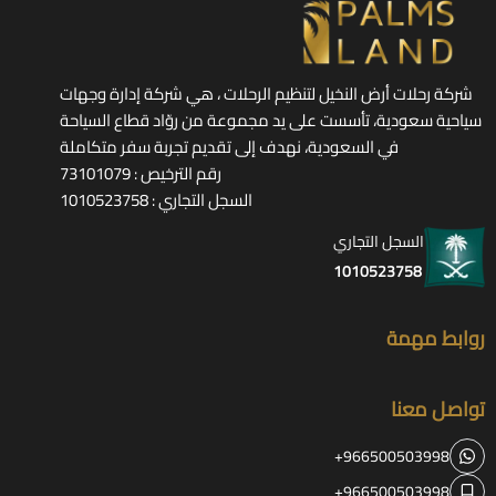
شركة رحلات أرض النخيل لتنظيم الرحلات ، هي شركة إدارة وجهات
سياحية سعودية، تأسست على يد مجموعة من روّاد قطاع السياحة
في السعودية، نهدف إلى تقديم تجربة سفر متكاملة
رقم الترخيص : 73101079
السجل التجاري : 1010523758
السجل التجاري
1010523758
روابط مهمة
تواصل معنا
+966500503998
+966500503998