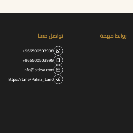
روابط مهمة
تواصل معنا
+966500503998
+966500503998
info@pltksa.com
https://t.me/Palmz_Land