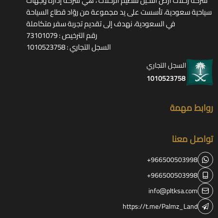
شركة رحلات أرض النخيل لتنظيم الرحلات ، هي شركة إدارة وجهات
سياحية سعودية، تأسست على يد مجموعة من روّاد قطاع السياحة
في السعودية، نهدف إلى تقديم تجربة سفر متكاملة
رقم الترخيص : 73101079
السجل التجاري : 1010523758
السجل التجاري
1010523758
روابط مهمة
تواصل معنا
+966500503998
+966500503998
info@pltksa.com
https://t.me/Palmz_Land