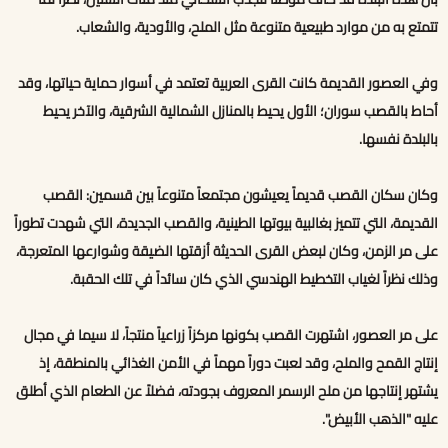
تتمتع به من موارد طبيعية متنوعة مثل الملح، والأودية، والشعاب.
وفي العصور القديمة كانت القرى العربية تعتمد في أسوار حماية حياتها، وقد
أحاط بالقصب سوران؛ الأول يحيط بالمنازل الشمالية الشرقية، والآخر يحيط
بالبلدة نفسها.
وكان سكان القصب قديماً يعيشون مجتمعاً متنوعاً بين قسمين: القصب
القديمة، التي تتميز بغالبية بيوتها الطينية، والقصب الجديدة، التي شهدت تطوراً
على مر الزمن، وكان لبعض القرى الحديثة أزقتها الضيقة وشوارعها المتعرجة،
وذلك نظراً لغياب التخطيط الهندسي الذي كان سائداً في تلك الحقبة.
على مر العصور، اشتهرت القصب بكونها مركزاً زراعياً منتجاً، لا سيما في مجال
إنتاج القمح والملح، وقد لعبت دوراً مهماً في الأمن الغذائي بالمنطقة، إذ
يشتهر إنتاجها من ملح الرسمر المعروف بجودته، فضلاً عن الطعام الذي أطلق
عليه "الذهب الأبيض".