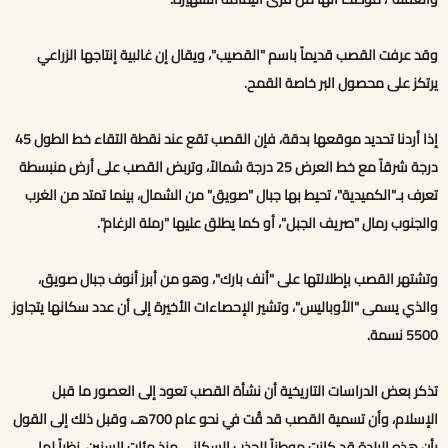
وقد عرفت القصب قديماً باسم "القصيب"، ويقال إن غالبية إنتاجها الزراعي
يرتكز على محصول البر خاصة القمح.
إذا أردنا تحديد موقعها بدقة، فإن القصب تقع عند نقطة التقاء خط الطول 45
درجة شرقاً مع خط العرض 25 درجة شمالاً، وتربض القصب على أرض منبسطة
تعرف بـ"الكميدية"، تحيط بها جبال "صويق" من الشمال، بينما تمتد من الغرب
والجنوب رمال "صريف الجبل"، أو كما يطلق عليها "رملة الرغام".
وتشتهر القصب بإطلالتها على "أنف بارك"، وهو من أبرز أنوف جبال صويق،
والذي يسمى "الأوباليس"، وتشير الإحصاءات الأخيرة إلى أن عدد سكانها يتجاوز
5500 نسمة.
تذكر بعض الدراسات التاريخية أن نشأة القصب تعود إلى العصور ما قبل
الإسلام، وأن تسمية القصب قد قُت في نحو عام 700هـ، وقبل ذلك إلى القول
بأن هذه البلدة قد كانت موطناً للجذب السكاني منذ مئات السنين، نظراً لما