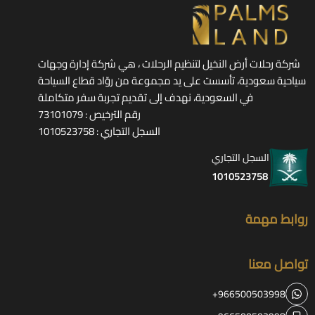
شركة رحلات أرض النخيل لتنظيم الرحلات ، هي شركة إدارة وجهات
سياحية سعودية، تأسست على يد مجموعة من روّاد قطاع السياحة
في السعودية، نهدف إلى تقديم تجربة سفر متكاملة
رقم الترخيص : 73101079
السجل التجاري : 1010523758
السجل التجاري
1010523758
روابط مهمة
تواصل معنا
+966500503998