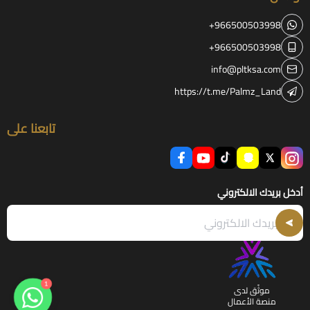
+966500503998
+966500503998
info@pltksa.com
https://t.me/Palmz_Land
تابعنا على
أدخل بريدك الالكتروني
1
موثّق لدى
منصة الأعمال