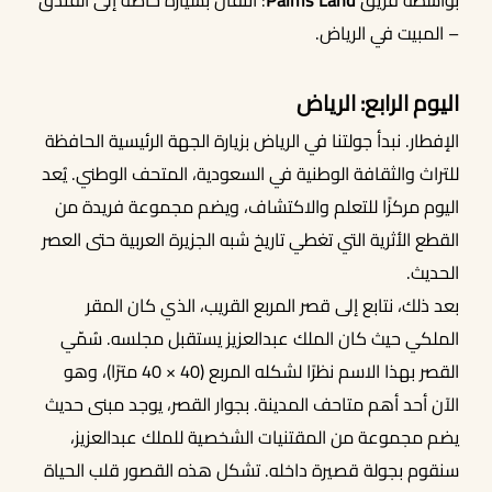
بواسطة فريق
Palms Land
: انتقال بسيارة خاصة إلى الفندق
– المبيت في الرياض.
اليوم الرابع: الرياض
الإفطار. نبدأ جولتنا في الرياض بزيارة الجهة الرئيسية الحافظة
للتراث والثقافة الوطنية في السعودية، المتحف الوطني. يُعد
اليوم مركزًا للتعلم والاكتشاف، ويضم مجموعة فريدة من
القطع الأثرية التي تغطي تاريخ شبه الجزيرة العربية حتى العصر
الحديث.
بعد ذلك، نتابع إلى قصر المربع القريب، الذي كان المقر
الملكي حيث كان الملك عبدالعزيز يستقبل مجلسه. سُمّي
القصر بهذا الاسم نظرًا لشكله المربع (40 × 40 مترًا)، وهو
الآن أحد أهم متاحف المدينة. بجوار القصر، يوجد مبنى حديث
يضم مجموعة من المقتنيات الشخصية للملك عبدالعزيز،
سنقوم بجولة قصيرة داخله. تشكل هذه القصور قلب الحياة