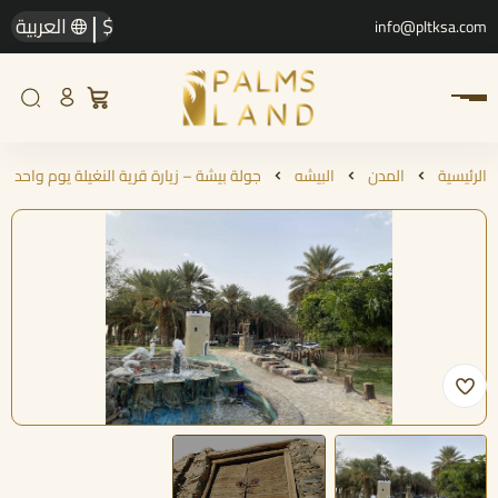
|
$
العربية
info@pltksa.com
الرئيسية
المدن
البيشه
جولة بيشة – زيارة قرية النغيلة يوم واحد