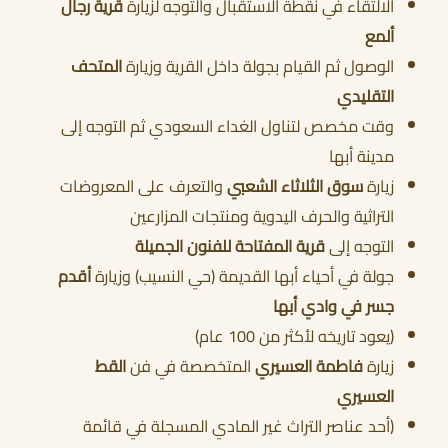
الالتقاء في نقطة الاستقبال والتوجه لزيارة
قرية رجال
ألمع
الوصول ثم القيام بجولة داخل القرية وزيارة
المتحف
أحجز الان
التقليدي
وقت مخصص لتناول الغداء السعودي ثم التوجه إلى
مدينة أبها
زيارة
سوق الثلاثاء الشعبي
والتعرف على المعروضات
التراثية والحرف اليدوية ومنتجات المزارعين
التوجه إلى
قرية المفتاحة للفنون الجميلة
جولة في أحياء أبها القديمة (حي النسيب) وزيارة
أقدم
جسر في وادي أبها
(يعود تاريخه لأكثر من 100 عام)
زيارة
فاطمة العسيري
المتخصصة في فن
القط
العسيري
(أحد عناصر التراث غير المادي المسجلة في قائمة