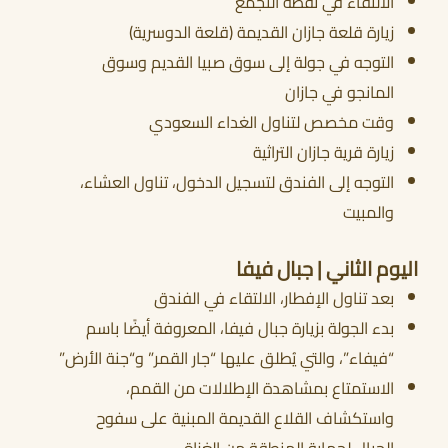
الالتقاء في نقطة التجمع
زيارة قلعة جازان القديمة (قلعة الدوسرية)
التوجه في جولة إلى سوق صبيا القديم وسوق
أحجز الان
المانجو في جازان
وقت مخصص لتناول الغداء السعودي
زيارة قرية جازان التراثية
التوجه إلى الفندق لتسجيل الدخول، تناول العشاء،
والمبيت
اليوم الثاني | جبال فيفا
بعد تناول الإفطار، الالتقاء في الفندق
بدء الجولة بزيارة جبال فيفا، المعروفة أيضًا باسم
“فيفاء”، والتي يُطلق عليها “جار القمر” و“جنة الأرض”
الاستمتاع بمشاهدة الإطلالات من القمم،
واستكشاف القلاع القديمة المبنية على سفوح