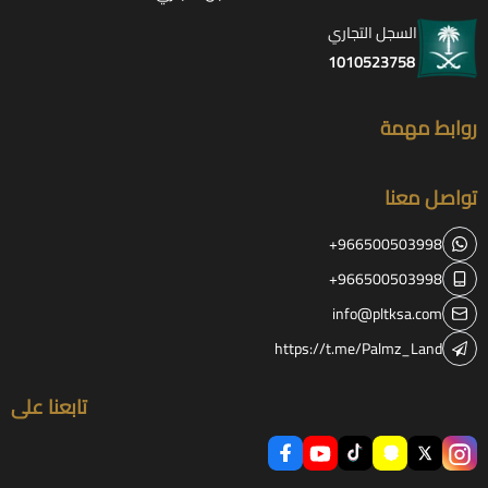
السجل التجاري
1010523758
روابط مهمة
تواصل معنا
+966500503998
+966500503998
info@pltksa.com
https://t.me/Palmz_Land
تابعنا على