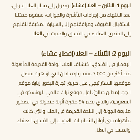
اليوم 1: الاثنين – العلا (عشاء)
الوصول إلى مطار العلا الدولي.
بعد الانتهاء من إجراءات التأشيرة والجوازات، سيقوم ممثلنا
باستقبال الضيوف ومرافقتهم إلى السيارة المكيفة لنقلهم
إلى الفندق. العشاء في الفندق والمبيت في
العلا
.
أحجز الان
اليوم 2: الثلاثاء – العلا (إفطار، عشاء)
الإفطار في الفندق. اكتشاف العلا، الواحة القديمة المأهولة
منذ أكثر من 7,000 سنة. زيارة دادان التي ازدهرت بفضل
موقعها الاستراتيجي على طريق تجارة البخور. زيارة موقع
الحِجر (مدائن صالح)، أول موقع تراث عالمي لليونسكو في
السعودية
، والذي يضم 94 مقبرة أثرية منحوتة في الصخور.
متابعة الجولة إلى البلدة القديمة في العلا، والتي كانت
مأهولة حتى أوائل الثمانينات. العودة إلى الفندق. العشاء
والمبيت في
العلا
.