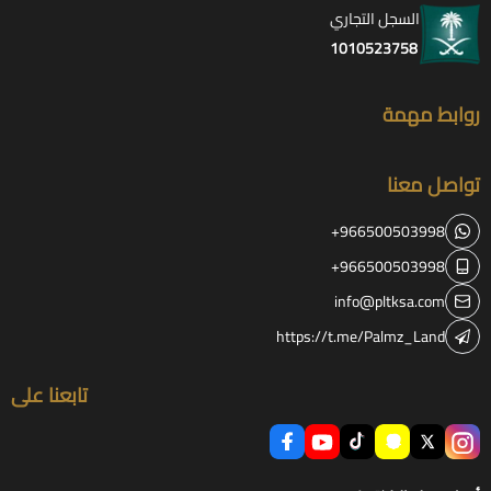
السجل التجاري
1010523758
روابط مهمة
تواصل معنا
+966500503998
+966500503998
info@pltksa.com
https://t.me/Palmz_Land
تابعنا على