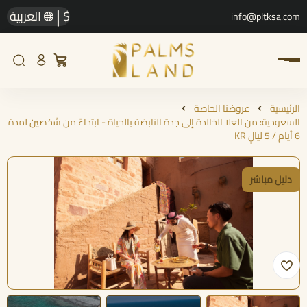
|
$
العربية
info@pltksa.com
الرئيسية
عروضنا الخاصة
السعودية: من العلا الخالدة إلى جدة النابضة بالحياة - ابتداءً من شخصين لمدة
6 أيام / 5 ليالٍ KR
دليل مباشر