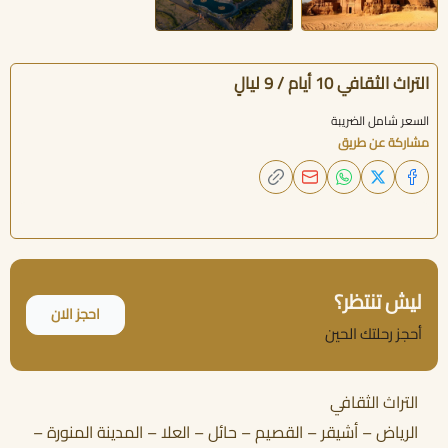
التراث الثقافي 10 أيام / 9 ليالٍ
السعر شامل الضريبة
مشاركة عن طريق
ليش تنتظر؟
احجز الان
أحجز رحلتك الحين
التراث الثقافي
الرياض – أشيقر – القصيم – حائل – العلا – المدينة المنورة –