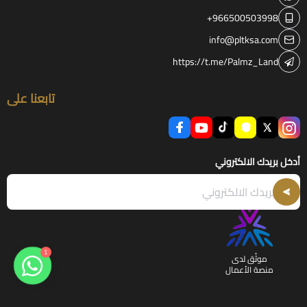
+966500503998
info@pltksa.com
https://t.me/Palmz_Land
تابعنا على
أدخل بريدك الالكتروني
1
موثّق لدى
منصة الأعمال