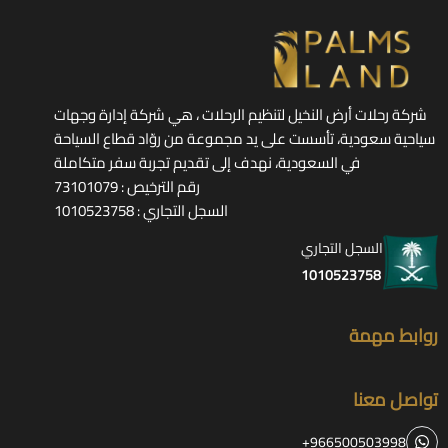
شركة رحلات أرض النخيل لتنظيم الرحلات ، هي شركة إدارة وجهات
سياحية سعودية، تأسست على يد مجموعة من روّاد قطاع السياحة
في السعودية، نهدف إلى تقديم تجربة سفر متكاملة
رقم الترخيص : 73101079
السجل التجاري : 1010523758
السجل التجاري
1010523758
روابط مهمة
تواصل معنا
+966500503998