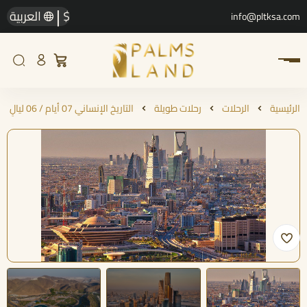
|
$
العربية
info@pltksa.com
الرئيسية
الرحلات
رحلات طويلة
التاريخ الإنساني 07 أيام / 06 ليالٍ