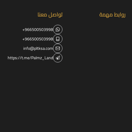
روابط مهمة
تواصل معنا
+966500503998
+966500503998
info@pltksa.com
https://t.me/Palmz_Land