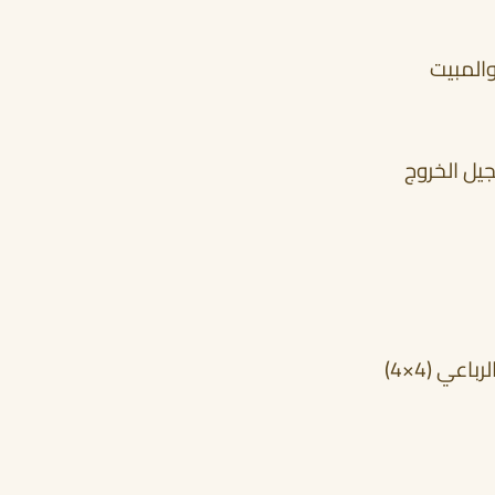
والمبيت
جيل الخروج
عي (4×4)