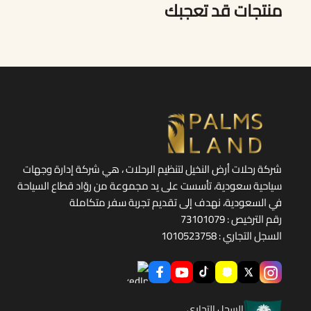
منتجات قد تعجبك
شركة رحلات أرض النخيل لتنظيم الرحلات ، هي شركة إدارة وجهات
سياحية سعودية، تأسست على يد مجموعة من روّاد قطاع السياحة
في السعودية، نهدف إلى تقديم تجربة سفر متكاملة
رقم الترخيص : 73101079
السجل التجاري : 1010523758
السجل التجاري