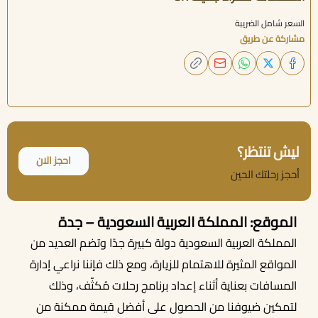
السعر شامل الضريبة
مشاركة عن طريق
ليش تنتظر؟
احجز الان
أحجز رحلتك الحين
الموقع: المملكة العربية السعودية – جدة
المملكة العربية السعودية دولة كبيرة جدًا وتضم العديد من
المواقع المثيرة للاهتمام للزيارة، ومع ذلك فإننا نراعي إدارة
المسافات بعناية أثناء إعداد برنامج رحلات مُكثّف، وذلك
أحجز الان
لتمكين ضيوفنا من الحصول على أفضل قيمة ممكنة من