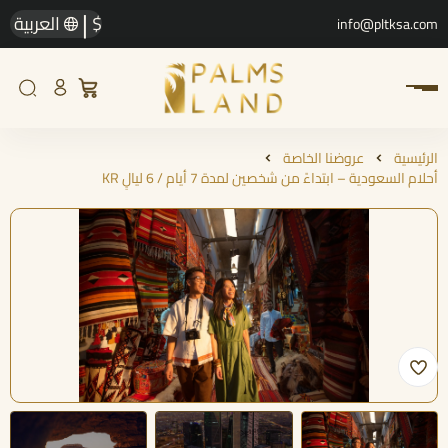
|
$
العربية
info@pltksa.com
الرئيسية
عروضنا الخاصة
أحلام السعودية – ابتداءً من شخصين لمدة 7 أيام / 6 ليالٍ KR