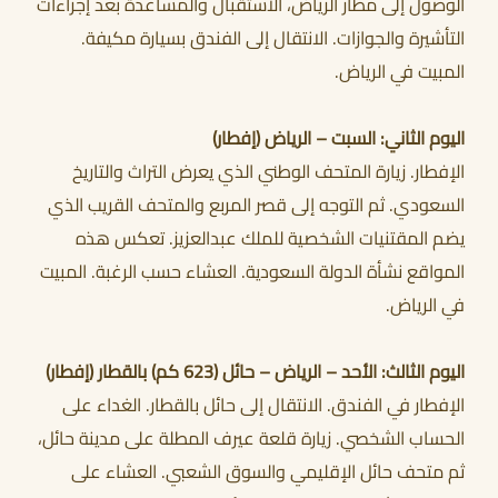
الوصول إلى مطار الرياض، الاستقبال والمساعدة بعد إجراءات
التأشيرة والجوازات. الانتقال إلى الفندق بسيارة مكيفة.
المبيت في الرياض.
أحجز الان
اليوم الثاني: السبت – الرياض (إفطار)
الإفطار. زيارة المتحف الوطني الذي يعرض التراث والتاريخ
السعودي. ثم التوجه إلى قصر المربع والمتحف القريب الذي
يضم المقتنيات الشخصية للملك عبدالعزيز. تعكس هذه
المواقع نشأة الدولة السعودية. العشاء حسب الرغبة. المبيت
في الرياض.
اليوم الثالث: الأحد – الرياض – حائل (623 كم) بالقطار (إفطار)
الإفطار في الفندق. الانتقال إلى حائل بالقطار. الغداء على
الحساب الشخصي. زيارة قلعة عيرف المطلة على مدينة حائل،
ثم متحف حائل الإقليمي والسوق الشعبي. العشاء على