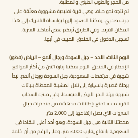
من الحجر والطوب الطيني والمطلية.
ثم نتجه نحو حبلة، وهي قرية تقليدية مشهورة معلّقة على
جرف صخري. يمكننا الصعود إليها بواسطة التلفريك إلى هذا
المكان الفريد. وفي الطريق نُريكم بعض أماكننا السرّية.
تسجيل الدخول في الفندق. المبيت في أبها.
اليوم الثالث: الأحد – جبل السودة ورجال ألمع – الرياض (فطور)
الإفطار في الفندق. اليوم يمكننا زيارة اثنين من أكثر المواقع
شهرة في مرتفعات السعودية، جبل السودة ورجال ألمع. نبدأ
برحلة قصيرة بالسيارة إلى تلال المشيبة المغطاة بنباتات
شبيهة ببيئة البحر الأبيض المتوسط، وفي منتزه السحاب
القريب سنستمتع بإطلالات مدهشة من منحدرات جبال
السروات التي يصل ارتفاعها إلى 2,000 متر.
محطتنا التالية هي جبل السودة، وهو أحد أعلى النقاط في
السعودية بارتفاع يقارب 3,000 متر. وعلى الرغم من أن كلمة