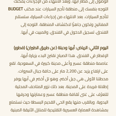
الوصول إلى مطار أبها، وبعد الانتهاء من الإجراءات يمكنك
التوجه بنفسك إلى منطقة تأجير السيارات عند مكتب
BUDGET
لتأجير السيارات. بعد الانتهاء من إجراءات السيارة، ستستلم
أحجز الان
المفاتيح وتكون جاهزًا لاكتشاف المنطقة. التوجه إلى
الفندق، تسجيل الدخول في الفندق، والمبيت في أبها.
اليوم الثاني: الرياض: أبها وحبلة (عن طريق الطيران) (فطور)
الإفطار في الفندق. هذا الصباح نقترح البدء بزيارة أبها،
عاصمة منطقة عسير وأعلى مدينة كبيرة في السعودية. تقع
على ارتفاع يزيد عن 2,200 متر على حافة جبال السروات.
محطتنا الأولى هي جبل أخضر، وهو تل أخضر في أبها يوفر
إطلالة فريدة على المدينة. بعد ذلك نزور المتاحف المحلية
للتعرّف على غنى ثقافة منطقة عسير وعمارتها وحرفها
اليدوية. وبالقرب منها يقع الحي القديم البسطة حيث نستمتع
بمشاهدة العمارة العسيرية التقليدية للمنازل الأنيقة المبنية